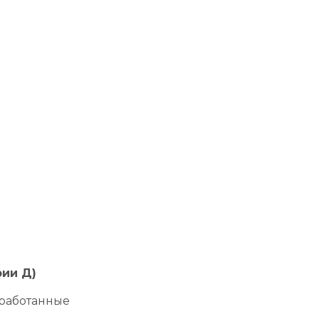
ии Д)
работанные