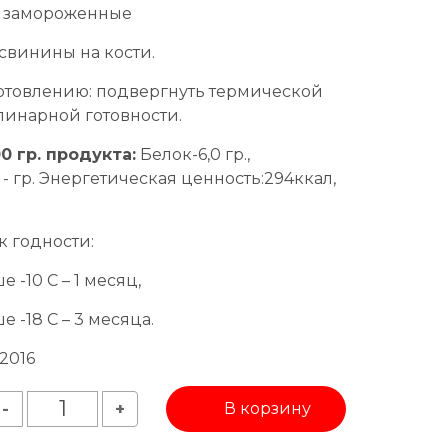
: замороженные
 свинины на кости.
товлению: подвергнуть термической
линарной готовности.
0 гр. продукта:
Белок-6,0 гр.,
 - гр. Энергетическая ценность:294ккал,
к годности:
 -10 С – 1 месяц,
 -18 С – 3 месяца.
-2016
В корзину
-
+