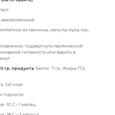
тест.
: замороженный.
 котлетное из свинины, капуста, мука, лук,
товлению: подвергнуть термической
линарной готовности или варить в
инут.
0 гр. продукта
: Белок- 7 гр., Жиры-17,2
: 241 ккал
к годности:
 -10 С – 1 месяц,
 -18 С – 3 месяца.