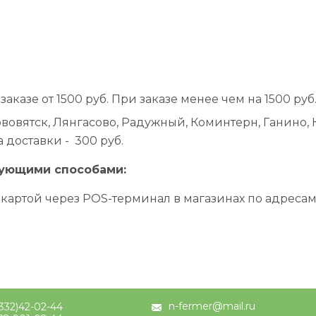
казе от 1500 руб. При заказе менее чем на 1500 руб.
вовятск, Лянгасово, Радужный, Коминтерн, Ганино, К
 доставки - 300 руб.
дующими способами:
ртой через POS-терминал в магазинах по адресам: г.
n-fermer@mail.ru
332)42-02-44